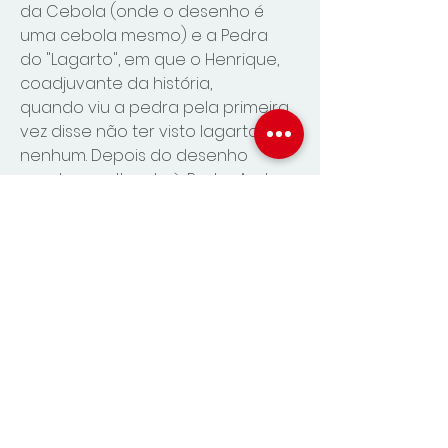
da Cebola (onde o desenho é
uma cebola mesmo) e a Pedra
do "Lagarto", em que o Henrique,
coadjuvante da história,
quando viu a pedra pela primeira
vez disse não ter visto lagarto
nenhum. Depois do desenho
pronto, e voltando à Pedra Azul,
ele finalmente disse que viu o
lagarto, desta vez.
Autor: Andréa Espíndula
Isbn: 9786599187100
Editora: Casaca