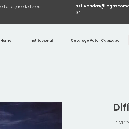
hsf.vendas@logoscomer
licitação de livros.
br
Home
Institucional
Catálogo Autor Capixaba
Dif
Infor