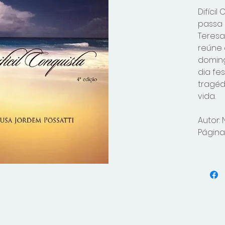
Difíci
passa 
Teresa,
reúne 
doming
dia fe
tragéd
vida.
Autor:
Páginas