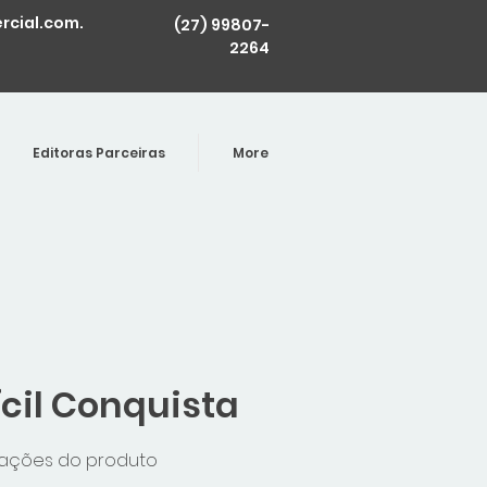
cial.com.
(27) 99807-
2264
Editoras Parceiras
More
ícil Conquista
mações do produto