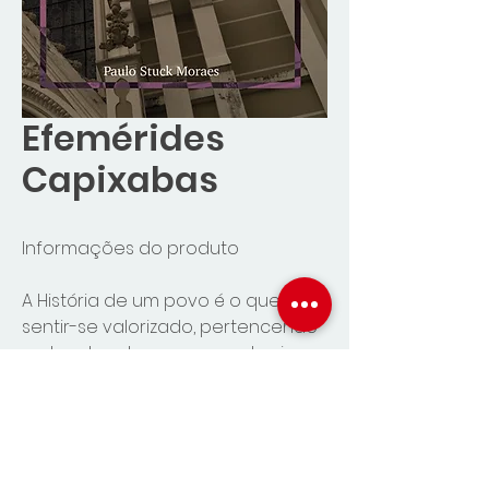
Efemérides
Capixabas
Informações do produto
A História de um povo é o que o faz
sentir-se valorizado, pertencendo
ao local onde nasceu, onde vive,
casa-se, cria seus filhos.
Autor: Paulo Stuck moraes