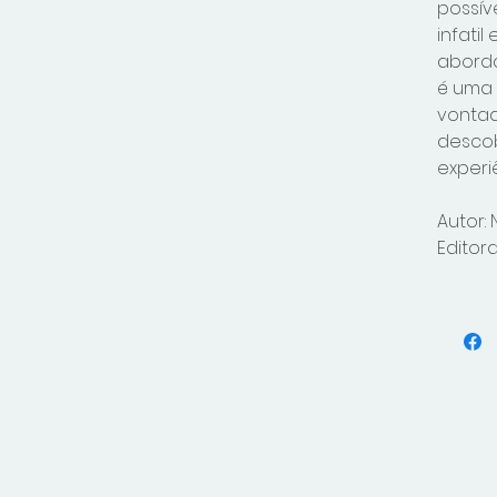
possív
infatil
aborda
é uma 
vonta
descob
experi
Autor:
Editor