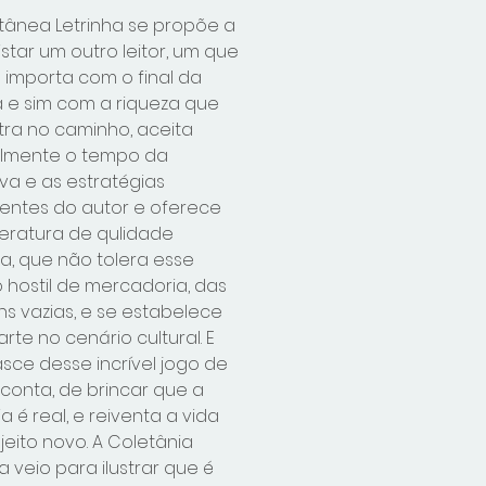
tânea Letrinha se propõe a
star um outro leitor, um que
 importa com o final da
ia e sim com a riqueza que
ra no caminho, aceita
almente o tempo da
iva e as estratégias
entes do autor e oferece
teratura de qulidade
ca, que não tolera esse
hostil de mercadoria, das
s vazias, e se estabelece
rte no cenário cultural. E
sce desse incrível jogo de
 conta, de brincar que a
a é real, e reiventa a vida
jeito novo. A Coletânia
a veio para ilustrar que é