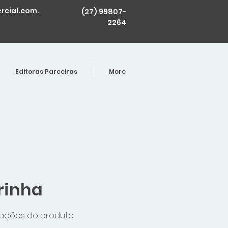
cial.com.
(27) 99807-
2264
Editoras Parceiras
More
rinha
mações do produto