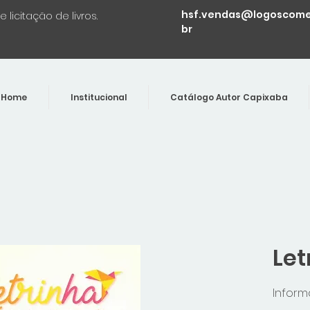
hsf.vendas@logoscomer
licitação de livros.
br
Home
Institucional
Catálogo Autor Capixaba
Let
Infor