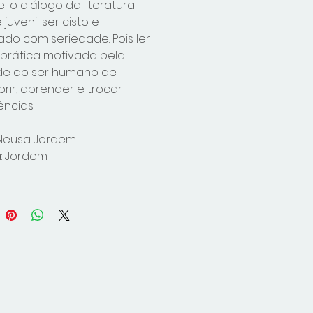
el o diálogo da literatura
 e juvenil ser cisto e
do com seriedade. Pois ler
prática motivada pela
de do ser humano de
rir, aprender e trocar
ências.
 Neusa Jordem
a: Jordem