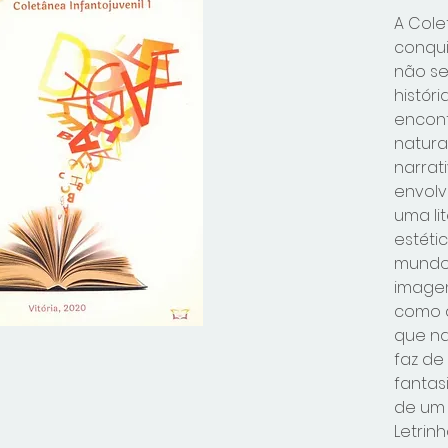
A Cole
conqui
não se
histór
encont
natur
narrat
envolv
uma li
estéti
mundo 
imagen
como a
que na
faz de
fantasi
de um 
Letrinh